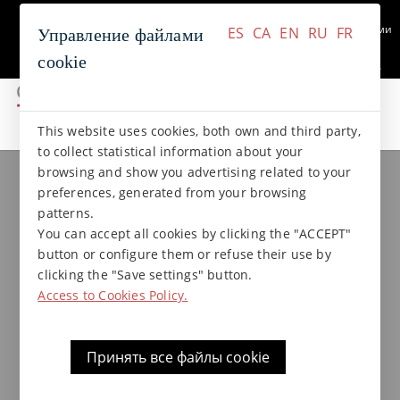
+34 937 412 970
Связаться с нами
ES
CA
EN
RU
FR
Управление файлами
cookie
ES
CA
EN
RU
FR
This website uses cookies, both own and third party,
коллекции gres
Коллекция NATURAL
to collect statistical information about your
browsing and show you advertising related to your
preferences, generated from your browsing
Внешний профиль 20x3x1,2
patterns.
Natural
You can accept all cookies by clicking the "ACCEPT"
button or configure them or refuse their use by
clicking the "Save settings" button.
Access to Cookies Policy.
Принять все файлы cookie