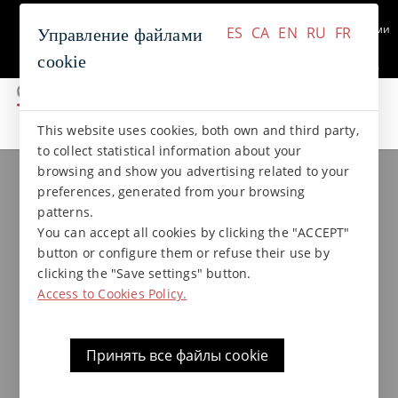
+34 937 412 970
Связаться с нами
ES
CA
EN
RU
FR
Управление файлами
cookie
ES
CA
EN
RU
FR
This website uses cookies, both own and third party,
коллекции gres
Коллекция NATURAL
to collect statistical information about your
browsing and show you advertising related to your
preferences, generated from your browsing
Водосливный канал XL
patterns.
25x33x13,5 Natural
You can accept all cookies by clicking the "ACCEPT"
button or configure them or refuse their use by
clicking the "Save settings" button.
Access to Cookies Policy.
Принять все файлы cookie