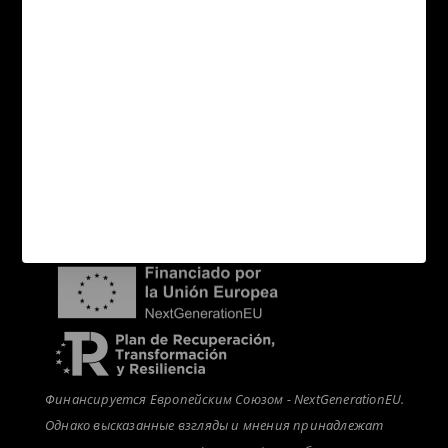
Распределение
новости
Карта сайта Категории
Связаться с нами
Покупатели
Распределение
новости
Финансируется Европейским Союзом - NextGenerationEU.
Однако высказанные взгляды и мнения принадлежат