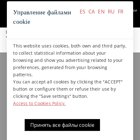
+34 937 412 970
Связаться с нами
ES
CA
EN
RU
FR
Управление файлами
cookie
ES
CA
EN
RU
FR
This website uses cookies, both own and third party,
коллекции gres
Коллекция NATURAL
to collect statistical information about your
browsing and show you advertising related to your
preferences, generated from your browsing
доп. элемент к овалу Lava
patterns.
13,x3,5
You can accept all cookies by clicking the "ACCEPT"
button or configure them or refuse their use by
clicking the "Save settings" button.
Access to Cookies Policy.
Принять все файлы cookie