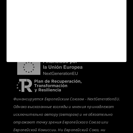
Карта сайта Категории
Связаться с нами
Покупатели
Распределение
новости
Финансируется Европейским Союзом - NextGenerationEU.
Однако высказанные взгляды и мнения принадлежат
исключительно автору (авторам) и не обязательно
отражают точку зрения Европейского Союза или
Европейской Комиссии. Ни Европейский Союз, ни