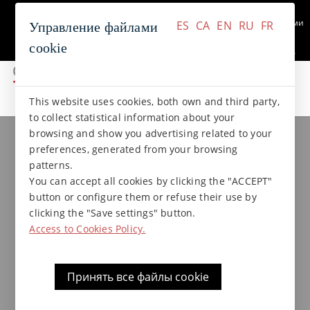
+34 937 412 970
Связаться с нами
ES
CA
EN
RU
FR
Управление файлами
cookie
ES
CA
EN
RU
FR
This website uses cookies, both own and third party,
коллекции gres
Коллекция NATURAL
to collect statistical information about your
browsing and show you advertising related to your
preferences, generated from your browsing
Звездочка 6x4,5x1,5 голубая
patterns.
глазурованная
You can accept all cookies by clicking the "ACCEPT"
button or configure them or refuse their use by
clicking the "Save settings" button.
Access to Cookies Policy.
Принять все файлы cookie