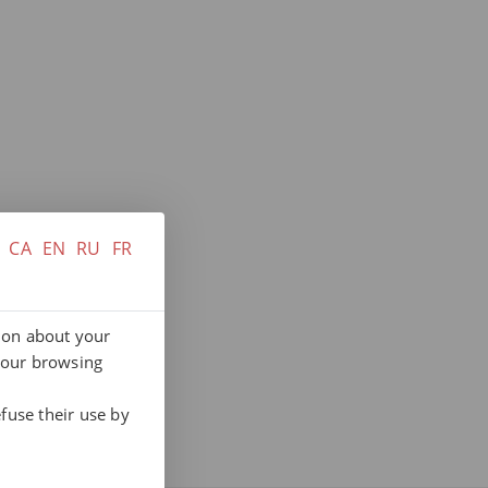
CA
EN
RU
FR
tion about your
your browsing
fuse their use by