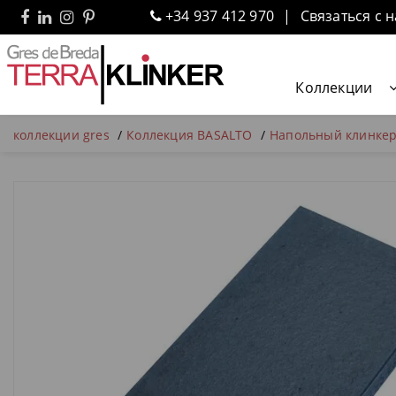
+34 937 412 970
Связаться с 
Коллекции
коллекции gres
Коллекция BASALTO
Напольный клинкер 