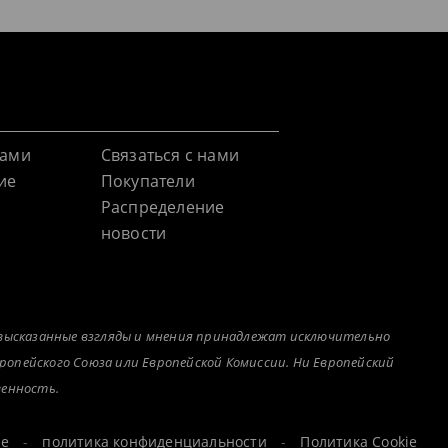
нами
Связаться с нами
ие
Покупатели
Распределение
новости
о высказанные взгляды и мнения принадлежат исключительно
ропейского Союза или Европейской Комиссии. Ни Европейский
венность.
ие
-
политика конфиденциальности
-
Политика Cookie