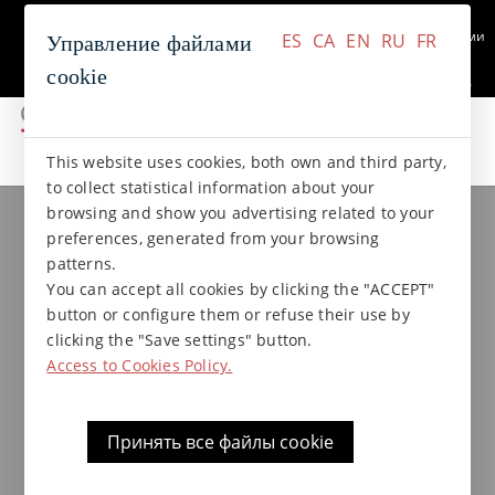
+34 937 412 970
Связаться с нами
ES
CA
EN
RU
FR
Управление файлами
cookie
ES
CA
EN
RU
FR
This website uses cookies, both own and third party,
коллекции gres
Коллекция LAVA
to collect statistical information about your
browsing and show you advertising related to your
preferences, generated from your browsing
Подоконники 33x30x3,5x1,5
patterns.
Lava
You can accept all cookies by clicking the "ACCEPT"
button or configure them or refuse their use by
clicking the "Save settings" button.
Access to Cookies Policy.
Принять все файлы cookie