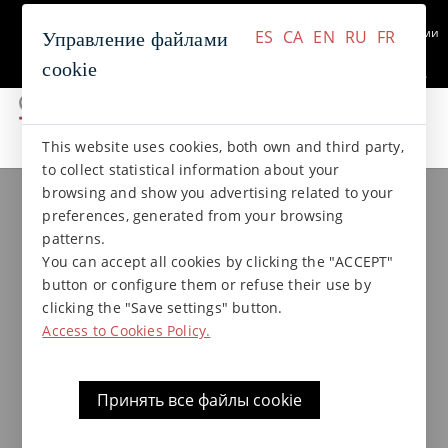
+34 937 412 970
Связаться с нами
ES
CA
EN
RU
FR
Управление файлами
cookie
ES
CA
EN
RU
FR
This website uses cookies, both own and third party,
коллекции gres
Коллекция NATURAL
to collect statistical information about your
browsing and show you advertising related to your
preferences, generated from your browsing
Поручни А 41x(11,5)x14,7x5*
patterns.
Natural
You can accept all cookies by clicking the "ACCEPT"
button or configure them or refuse their use by
clicking the "Save settings" button.
Access to Cookies Policy.
Принять все файлы cookie