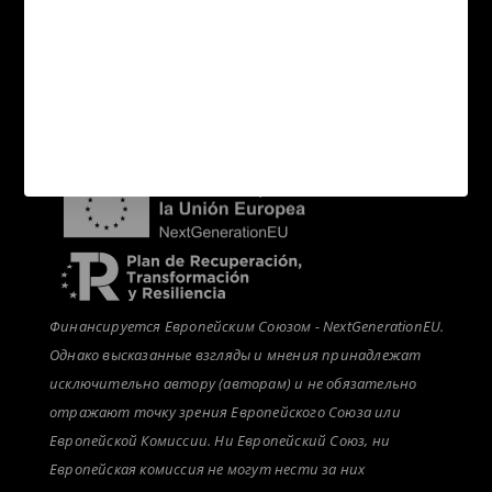
Связаться с нами
Покупатели
Распределение
новости
Финансируется Европейским Союзом - NextGenerationEU.
Однако высказанные взгляды и мнения принадлежат
исключительно автору (авторам) и не обязательно
отражают точку зрения Европейского Союза или
Европейской Комиссии. Ни Европейский Союз, ни
Европейская комиссия не могут нести за них