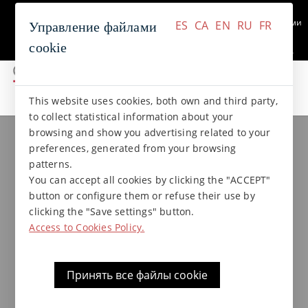
+34 937 412 970
Связаться с нами
ES
CA
EN
RU
FR
Управление файлами
cookie
ES
CA
EN
RU
FR
This website uses cookies, both own and third party,
коллекции gres
Коллекция NATURAL
to collect statistical information about your
browsing and show you advertising related to your
preferences, generated from your browsing
Трапеция 24x10x1,5x4 Natural
patterns.
You can accept all cookies by clicking the "ACCEPT"
button or configure them or refuse their use by
clicking the "Save settings" button.
Access to Cookies Policy.
Принять все файлы cookie