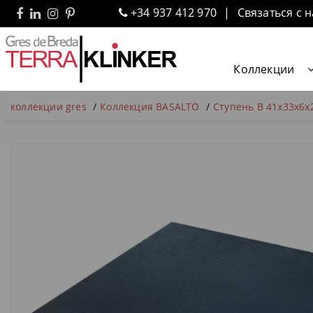
+34 937 412 970
Связаться с 
Коллекции
коллекции gres
Коллекция BASALTO
Ступень В 41x33x6x2