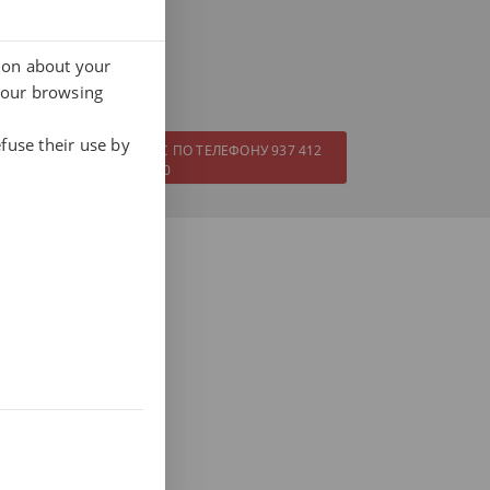
tion about your
 с нами.
your browsing
fuse their use by
ЗВОНИТЕ ПРЯМО СЕЙЧАС ПО ТЕЛЕФОНУ 937 412
970
нкера