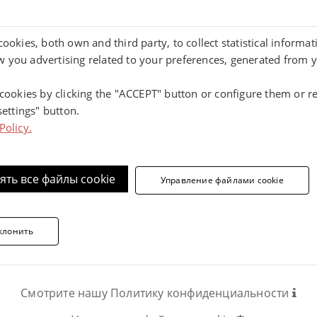
cookies, both own and third party, to collect statistical informa
отите получить дополнительную информацию, свяжитесь
 you advertising related to your preferences, generated from 
Телефон:
 cookies by clicking the "ACCEPT" button or configure them or re
ОПОЛНИТЕЛЬНУЮ ИНФОРМАЦИЮ
settings" button.
Policy.
ять все файлы cookie
Управление файлами cookie
 плитка и специальные элементы из кли
клонить
Смотрите нашу Политику конфиденциальности