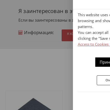
Я заинтересован в этом продукте
This website uses 
Если вы заинтересованы в этом продукте и х
browsing and show
patterns.
Информация:
You can accept all
Я ХОТЕЛ БЫ ПОЛУЧИТЬ Д
clicking the "Save 
Access to Cookies 
Прин
Наша
От