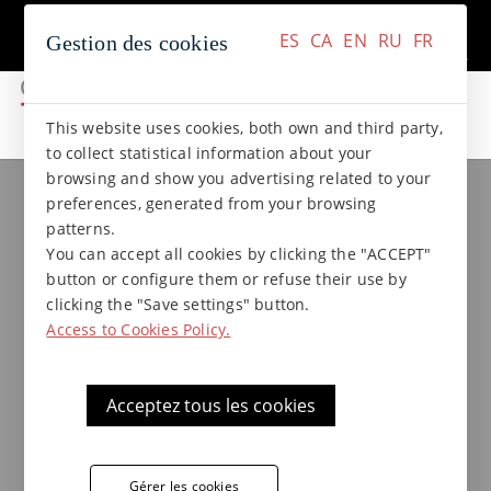
+34 937 412 970
Contact
ES
CA
EN
RU
FR
Gestion des cookies
ES
CA
EN
RU
FR
This website uses cookies, both own and third party,
to collect statistical information about your
browsing and show you advertising related to your
Collections de grès
Collection BASALTO
preferences, generated from your browsing
Marche B (à bord arrondi) en
patterns.
grès - Basalto 41 x 33 x 6 x 2
You can accept all cookies by clicking the "ACCEPT"
button or configure them or refuse their use by
clicking the "Save settings" button.
Access to Cookies Policy.
Marche antidérapante en grès Terraklinker -
Gres de Breda, collection Basalto, idéale
pour le revêtement d´escaliers extérieurs
Acceptez tous les cookies
Marche à bord arrondi en grès étiré
Gérer les cookies