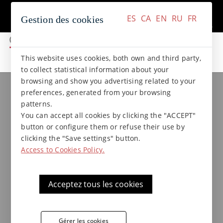
+34 937 412 970
Contact
ES
CA
EN
RU
FR
Gestion des cookies
ES
CA
EN
RU
FR
This website uses cookies, both own and third party,
to collect statistical information about your
browsing and show you advertising related to your
Collections de grès
Collection NATURAL
preferences, generated from your browsing
Angle rentrant 20x8x1,5x8
patterns.
Natural
You can accept all cookies by clicking the "ACCEPT"
button or configure them or refuse their use by
clicking the "Save settings" button.
Access to Cookies Policy.
Acceptez tous les cookies
Gérer les cookies