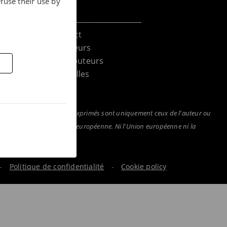
fuse their use by
Contact
Acheteurs
Distributeurs
ories
Nouvelles
nts de vue et les opinions exprimés sont uniquement ceux de l'auteur ou
éenne ou de la Commission européenne. Ni l'Union européenne ni la
.
-
Politique de confidentialité
-
Cookie policy