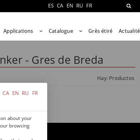
ES
CA
EN
RU
FR
Applications
Catalogue
Grès étiré
Actualité
inker - Gres de Breda
Hay: Productos
CA
EN
RU
FR
tion about your
your browsing