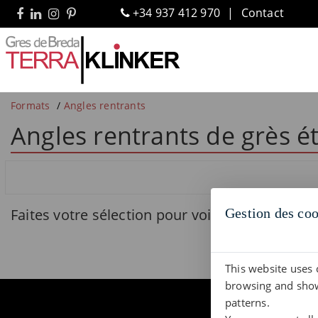
+34 937 412 970
Contact
Formats
Angles rentrants
Angles rentrants de grès é
Gestion des coo
Faites votre sélection pour voir les produits
This website uses 
browsing and show
patterns.