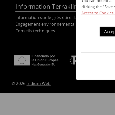
You can accept all
Information Terraklinker
clicking the "Save 
Access to Cookies 
Information sur le grès étiré flammé
Engagement environnemental
Conseils techniques
Accep
© 2026
Iridium Web