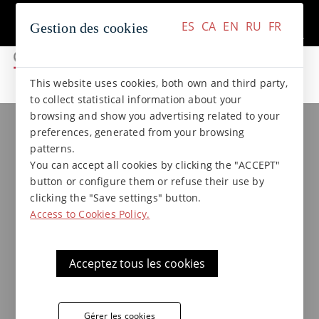
+34 937 412 970
Contact
ES
CA
EN
RU
FR
Gestion des cookies
ES
CA
EN
RU
FR
This website uses cookies, both own and third party,
to collect statistical information about your
browsing and show you advertising related to your
Collections de grès
Collection BASALTO
preferences, generated from your browsing
Balustrade 33x6,5 Basalto
patterns.
You can accept all cookies by clicking the "ACCEPT"
button or configure them or refuse their use by
clicking the "Save settings" button.
Access to Cookies Policy.
Acceptez tous les cookies
Gérer les cookies