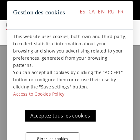
+34 937 412 970
Contact
ES
CA
EN
RU
FR
Gestion des cookies
ES
CA
EN
RU
FR
This website uses cookies, both own and third party,
to collect statistical information about your
browsing and show you advertising related to your
Collections de grès
Collection NATURAL
preferences, generated from your browsing
Canal de drainage L 25x33x11
patterns.
Natural
You can accept all cookies by clicking the "ACCEPT"
button or configure them or refuse their use by
clicking the "Save settings" button.
Access to Cookies Policy.
Canal de drainage en grès étiré
antidérapant R12, de la collection Natural,
idéal pour les applications dans les piscines
Acceptez tous les cookies
extérieures et intérieures.
Gérer les cookies