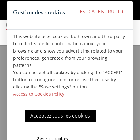
+34 937 412 970
Contact
ES
CA
EN
RU
FR
Gestion des cookies
ES
CA
EN
RU
FR
This website uses cookies, both own and third party,
to collect statistical information about your
browsing and show you advertising related to your
preferences, generated from your browsing
Contremarche en pierre 15 x
patterns.
55 Z Stratus Gris
You can accept all cookies by clicking the "ACCEPT"
button or configure them or refuse their use by
clicking the "Save settings" button.
Access to Cookies Policy.
Acceptez tous les cookies
Gérer les cookies