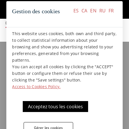
+34 937 412 970
Contact
ES
CA
EN
RU
FR
Gestion des cookies
ES
CA
EN
RU
FR
This website uses cookies, both own and third party,
to collect statistical information about your
browsing and show you advertising related to your
Collections de grès
Collection NATURAL
preferences, generated from your browsing
Main courante A
patterns.
33x(26)x29,6x7* Natural
You can accept all cookies by clicking the "ACCEPT"
button or configure them or refuse their use by
clicking the "Save settings" button.
Access to Cookies Policy.
Acceptez tous les cookies
Gérer les cookies