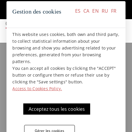
+34 937 412 970
Contact
ES
CA
EN
RU
FR
Gestion des cookies
ES
CA
EN
RU
FR
This website uses cookies, both own and third party,
to collect statistical information about your
browsing and show you advertising related to your
Collections de grès
Collection NATURAL
preferences, generated from your browsing
Main courante B
patterns.
20x(26)x36x6,5* Natural
You can accept all cookies by clicking the "ACCEPT"
button or configure them or refuse their use by
clicking the "Save settings" button.
Access to Cookies Policy.
Acceptez tous les cookies
Gérer les cookies