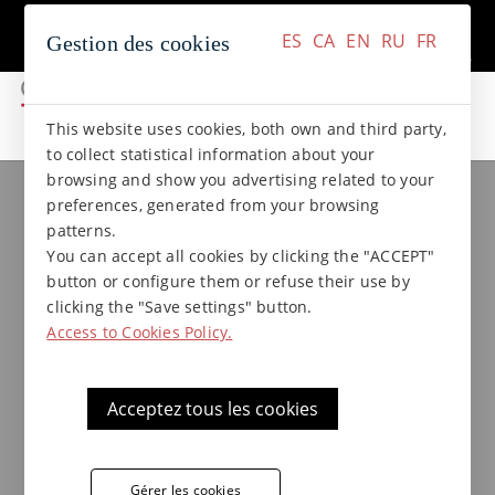
+34 937 412 970
Contact
ES
CA
EN
RU
FR
Gestion des cookies
ES
CA
EN
RU
FR
This website uses cookies, both own and third party,
to collect statistical information about your
browsing and show you advertising related to your
Collections de grès
Collection DUNA
preferences, generated from your browsing
Marche B (à bord arrondi) en
patterns.
grès - Duna 33 x 33 x 6 x 2
You can accept all cookies by clicking the "ACCEPT"
button or configure them or refuse their use by
clicking the "Save settings" button.
Access to Cookies Policy.
Marche antidérapante en grès Terraklinker -
Gres de Breda, collection Duna, idéale pour
le revêtement d´escaliers extérieurs
Acceptez tous les cookies
Marche à bord arrondi en grès étiré
Gérer les cookies