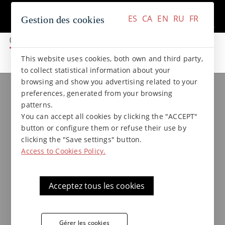
+34 937 412 970
Contact
ES
CA
EN
RU
FR
Gestion des cookies
ES
CA
EN
RU
FR
This website uses cookies, both own and third party,
to collect statistical information about your
browsing and show you advertising related to your
Collections de grès
Collection NATURAL
preferences, generated from your browsing
Naveta 12,5 x 37,5 x 1,5 Natural
patterns.
You can accept all cookies by clicking the "ACCEPT"
button or configure them or refuse their use by
clicking the "Save settings" button.
Access to Cookies Policy.
Acceptez tous les cookies
Gérer les cookies