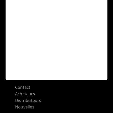
Engagement environnemental
Conseils techniques
Terraklinker
Société
Gres de Breda
Documents
Collections
Applications
Formats
Sitemap catégories
Contact
Acheteurs
Distributeurs
Nouvelles