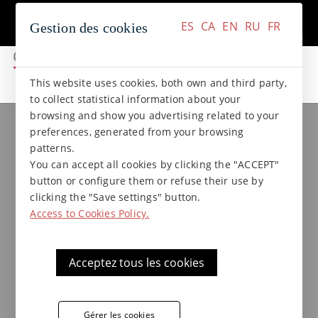
+34 937 412 970
Contact
ES
CA
EN
RU
FR
Gestion des cookies
ES
CA
EN
RU
FR
This website uses cookies, both own and third party,
to collect statistical information about your
browsing and show you advertising related to your
Collections de grès
Collection BASALTO
preferences, generated from your browsing
Marche d´angle B (à bord
patterns.
arrondi) en grès - Basalto 33 x
You can accept all cookies by clicking the "ACCEPT"
button or configure them or refuse their use by
33 x 6
clicking the "Save settings" button.
Access to Cookies Policy.
Marche d´angle antidérapante en grès
Acceptez tous les cookies
Terraklinker - Gres de Breda, collection
Basalto, idéale pour la finition du
revêtement d´escaliers extérieurs
Gérer les cookies