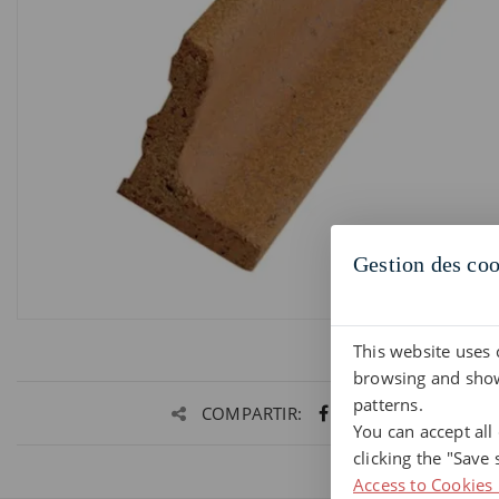
Gestion des coo
This website uses 
browsing and show
patterns.
COMPARTIR:
You can accept all
clicking the "Save 
Access to Cookies 