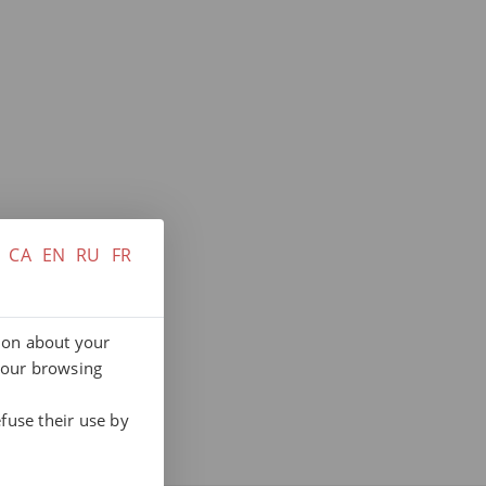
CA
EN
RU
FR
tion about your
your browsing
fuse their use by