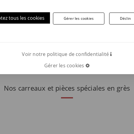
tez tous les cookies
Gérer les cookies
Déclin
ez plus d'informations, contactez-nous.
Téléphone:
INFORMATIONS
APPE
Voir notre politique de confidentialité
Gérer les cookies
Nos carreaux et pièces spéciales en grès