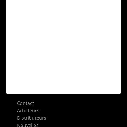
Engagement environnemental
Conseils techniques
Terraklinker
Société
Gres de Breda
Documents
Collections
Applications
Formats
Sitemap catégories
Contact
Acheteurs
Distributeurs
Nouvelles