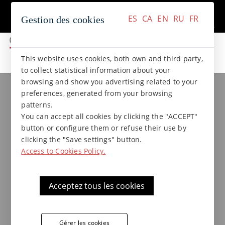
+34 937 412 970
Contact
ES
CA
EN
RU
FR
Gestion des cookies
ES
CA
EN
RU
FR
This website uses cookies, both own and third party,
to collect statistical information about your
browsing and show you advertising related to your
Collections de grès
Collection NATURAL
preferences, generated from your browsing
Carreau en grès - Provençal
patterns.
intérieur 20 x 20 x 1,5
You can accept all cookies by clicking the "ACCEPT"
button or configure them or refuse their use by
clicking the "Save settings" button.
Access to Cookies Policy.
Carreau intérieur antidérapant Terraklinker
- Gres de Breda en grès étiré, collection
Natural, idéal pour les applications en
Acceptez tous les cookies
intérieur, galeries...
Gérer les cookies