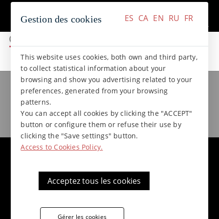
+34 937 412 970
Contact
ES
CA
EN
RU
FR
Gestion des cookies
ES
CA
EN
RU
FR
This website uses cookies, both own and third party,
to collect statistical information about your
browsing and show you advertising related to your
Solutions proposées par
preferences, generated from your browsing
patterns.
ChatGPT
You can accept all cookies by clicking the "ACCEPT"
button or configure them or refuse their use by
clicking the "Save settings" button.
Access to Cookies Policy.
Information Terraklinker
Acceptez tous les cookies
Information sur le grès étiré flammé
Engagement environnemental
Gérer les cookies