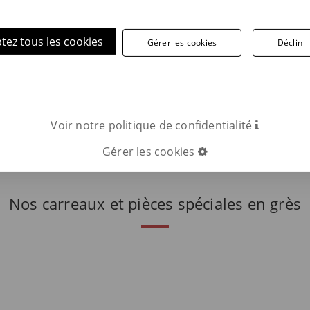
tez tous les cookies
Gérer les cookies
Déclin
ez plus d'informations, contactez-nous.
Téléphone:
INFORMATIONS
APPE
Voir notre politique de confidentialité
Gérer les cookies
Nos carreaux et pièces spéciales en grès