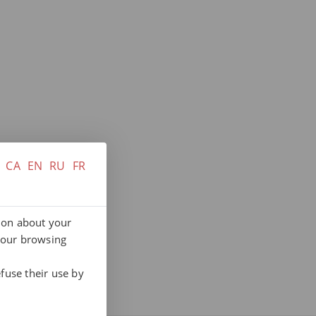
CA
EN
RU
FR
tion about your
your browsing
fuse their use by