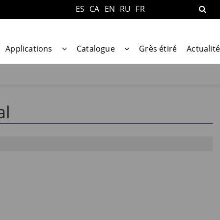
ES
CA
EN
RU
FR
Applications
Catalogue
Grès étiré
Actualité
al