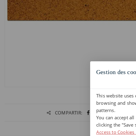
Gestion des coo
This website uses 
browsing and show
patterns.
COMPARTIR:
You can accept all
clicking the "Save 
Access to Cookies 