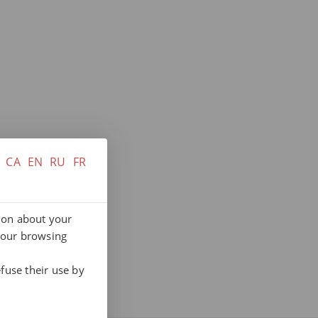
CA
EN
RU
FR
tion about your
your browsing
fuse their use by