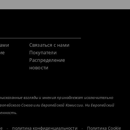
нами
Связаться с нами
ие
Покупатели
Распределение
новости
о высказанные взгляды и мнения принадлежат исключительно
ропейского Союза или Европейской Комиссии. Ни Европейский
венность.
ие
-
политика конфиденциальности
-
Политика Cookie