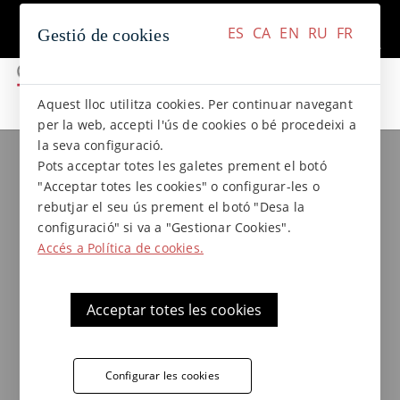
+34 937 412 970
Contacte
ES
CA
EN
RU
FR
Gestió de cookies
ES
CA
EN
RU
FR
Aquest lloc utilitza cookies. Per continuar navegant
per la web, accepti l'ús de cookies o bé procedeixi a
la seva configuració.
Col.leccions de gres
Col·lecció DUNA
Pots acceptar totes les galetes prement el botó
Rajola de gres extrusionat Duna
"Acceptar totes les cookies" o configurar-les o
- 15 x 50 x 1,9
rebutjar el seu ús prement el botó "Desa la
configuració" si va a "Gestionar Cookies".
Accés a Política de cookies.
Paviment exterior antilliscant classe 3 de
Terraklinker - Gres de Breda, gres rústic de
Acceptar totes les cookies
la col·lecció Duna, ideal per a aplicacions en
espais exteriors, terrasses i piscines.
Configurar les cookies