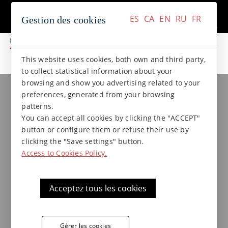
+34 937 412 970
Contact
ES
CA
EN
RU
FR
Gestion des cookies
ES
CA
EN
RU
FR
This website uses cookies, both own and third party,
to collect statistical information about your
browsing and show you advertising related to your
Collections de grès
Collection NATURAL
preferences, generated from your browsing
Appui de fenêtre en grès - 33 x
patterns.
30 x 3,5 x 1,5
You can accept all cookies by clicking the "ACCEPT"
button or configure them or refuse their use by
clicking the "Save settings" button.
Access to Cookies Policy.
Appui de fenêtre résistant au gel
Terraklinker - Gres de Breda, collection
Natural, en grès rustique, idéal pour
Acceptez tous les cookies
applications sur balcons, fenêtres…
Gérer les cookies