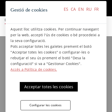
+34 937 412 970
Contacte
ES
CA
EN
RU
FR
Gestió de cookies
ES
CA
EN
RU
FR
Aquest lloc utilitza cookies. Per continuar navegant
per la web, accepti l'ús de cookies o bé procedeixi a
la seva configuració.
Col.leccions de gres
Col.lecció NATURAL
Pots acceptar totes les galetes prement el botó
Trencaaigües de gres
"Acceptar totes les cookies" o configurar-les o
extrusionat 33x30x3,5x1,5 cm.
rebutjar el seu ús prement el botó "Desa la
configuració" si va a "Gestionar Cookies".
Col·lecció Natural de
Accés a Política de cookies.
Terraklinker
Acceptar totes les cookies
Trencaaigües rústic de gres extrusionat de
la col·lecció Natural, altament resistent a les
Configurar les cookies
gelades, xocs tèrmics i climes extrems. Una