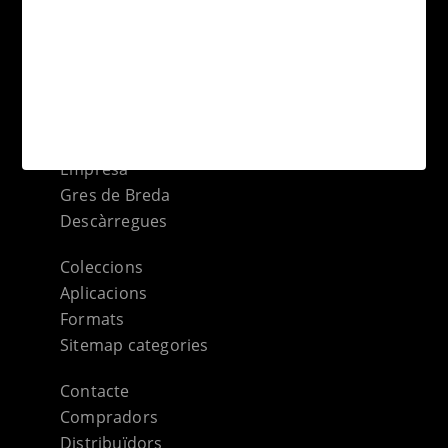
natural
Compromís medioambiental
Informació tècnica
Terraklinker
Empresa
Gres de Breda
Descàrregues
Coleccions
Aplicacions
Formats
Sitemap categories
Contacte
Compradors
Distribuïdors