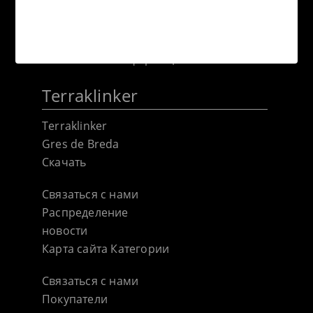
Информация о натуральном
экструдированном клинкере
Экологические обязательства
Техническая информация
Terraklinker
Terraklinker
Gres de Breda
Скачать
Связаться с нами
Распределение
новости
Карта сайта Категории
Связаться с нами
Покупатели