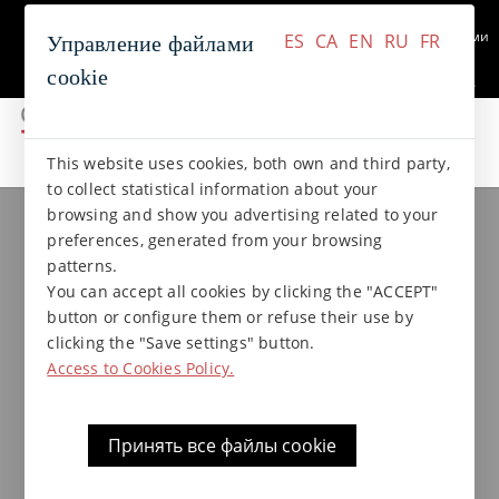
+34 937 412 970
Связаться с нами
ES
CA
EN
RU
FR
Управление файлами
cookie
ES
CA
EN
RU
FR
This website uses cookies, both own and third party,
коллекции gres
Коллекция BASALTO
to collect statistical information about your
browsing and show you advertising related to your
preferences, generated from your browsing
Ступень С из
patterns.
экструдированного клинкера
You can accept all cookies by clicking the "ACCEPT"
button or configure them or refuse their use by
33 x 33 x 4,7 x 1,9 см.
clicking the "Save settings" button.
Коллекция Basalto от
Access to Cookies Policy.
Terraklinker
Принять все файлы cookie
Прямая ступень из экструдированного