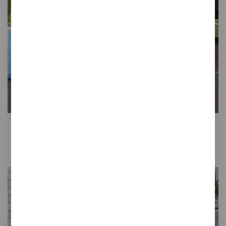
Colección
LAVA
Un gres natural extrusionado
compuesto de arcillas de alta calidad
y muy ricas en óxidos