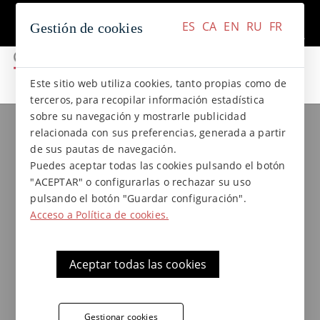
+34 937 412 970
Contacto
ES
CA
EN
RU
FR
Gestión de cookies
ES
CA
EN
RU
FR
Este sitio web utiliza cookies, tanto propias como de
terceros, para recopilar información estadística
sobre su navegación y mostrarle publicidad
relacionada con sus preferencias, generada a partir
TERRAKLINKER – Gres de Breda
de sus pautas de navegación.
la mayor gama de gres
Puedes aceptar todas las cookies pulsando el botón
"ACEPTAR" o configurarlas o rechazar su uso
extrusionado natural
pulsando el botón "Guardar configuración".
Acceso a Política de cookies.
Gres de Breda
lleva más de 50 años presente
en el mercado, con soluciones para sectores
como el residencial, hotelero y también en
Aceptar todas las cookies
espacios públicos. El gres extrusionado de
Terraklinker
está elaborado exclusivamente
con materiales naturales, destacándose por su
Gestionar cookies