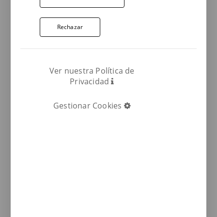
durabilidad con una textura única y una calidad
excepcional.
Rechazar
Los
pavimentos
Terraklinker
son reconocidos
por su robustez, resistencia al deslizamiento y
capacidad para soportar bajas temperaturas.
Ver nuestra Política de
Privacidad
Además, ofrece una amplia variedad de
formatos y piezas especiales, todas de gres
Gestionar Cookies
natural.
Gres natural de alta calidad para
exteriores