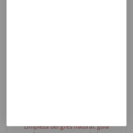
Actualidad en gres
Instrucciones para la colocación
del gres natural
Preparación antes de embaldosar. Los
utensilios necesarios para la colocación
del gres natural son el cubo de agua, llana
dentada, ...
Limpieza del gres natural: guía