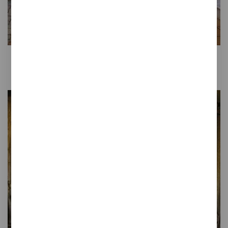
Colección
NATURAL
Gres natural extrusionado con una
destonificación genuina