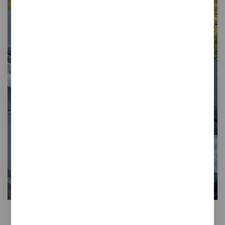
Colección
STRATUS
Frontales de piedra natural que
combinan a la perfección con
nuestras escaleras