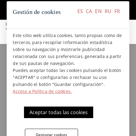
+34 937 412 970
Contacto
ES
CA
EN
RU
FR
Gestión de cookies
ES
CA
EN
RU
FR
Este sitio web utiliza cookies, tanto propias como de
terceros, para recopilar información estadística
sobre su navegación y mostrarle publicidad
Revestimientos cerámicos de
relacionada con sus preferencias, generada a partir
de sus pautas de navegación.
gres natural extrusionado
Puedes aceptar todas las cookies pulsando el botón
"ACEPTAR" o configurarlas o rechazar su uso
pulsando el botón "Guardar configuración".
Acceso a Política de cookies.
Aceptar todas las cookies
Gestionar cookies