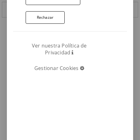
Rechazar
VER CATÁLOGO
Ver nuestra Política de
Privacidad
Gestionar Cookies
UNE-EN ISO 10545-9
Terraklinker cumple la norma UNE-EN ISO 10545-9 – Resistencia
al choque térmico
UNE-EN ISO 10545-12
Terraklinker cumple la norma UNE-EN ISO 10545-12 – Resistencia
a las heladas