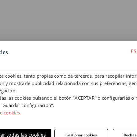
ES
kies
liza cookies, tanto propias como de terceros, para recopilar info
iones cerámicas
n y mostrarle publicidad relacionada con sus preferencias, gen
egación.
n todas las gamas de Terraklinker. Al ser gres extrusiona
das las cookies pulsando el botón "ACEPTAR" o configurarlas o 
 "Guardar configuración".
de cookies.
cumplen con las normativas más estrictas de adherencia, 
ar todas las cookies
ariaciones extremas de temperatura sin sufrir fisuras, si
Gestionar cookies
Rechaz