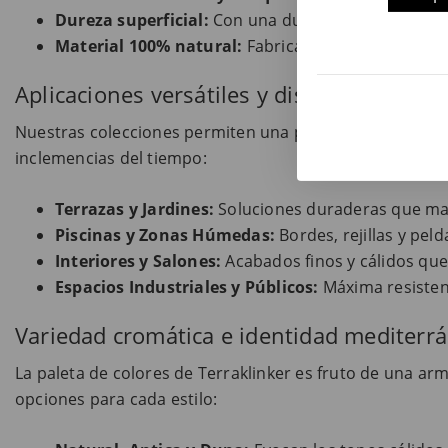
Dureza superficial:
Con una dureza Mohs de 8, nuest
Material 100% natural:
Fabricado exclusivamente c
Aplicaciones versátiles y diseño integral
Nuestras colecciones permiten una personalización tota
inclemencias del tiempo:
Terrazas y Jardines:
Soluciones duraderas que mant
Piscinas y Zonas Húmedas:
Bordes, rejillas y pel
Interiores y Salones:
Acabados finos y cálidos que 
Espacios Industriales y Públicos:
Máxima resistenc
Variedad cromática e identidad mediterr
La paleta de colores de Terraklinker es fruto de una arm
opciones para cada estilo: