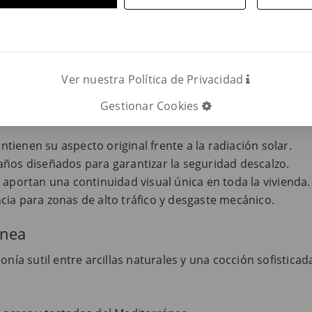
ras piezas resisten al desgaste, la abrasión y el tráfico 
on arcillas y minerales naturales, sin tratamientos químic
Ver nuestra Política de Privacidad
l del espacio, adaptándose tanto a interiores donde prima
Gestionar Cookies
ienen su aspecto original frente a la radiación solar.
daños diseñados para garantizar la seguridad descalzo.
aportan una continuidad visual única en toda la vivienda.
ia para zonas de alto tráfico y desgaste mecánico.
ánea
onía sutil entre arcillas naturales y una cocción sofistica