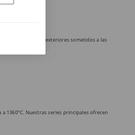
peatonal intenso.
os tras la cocción.
 el confort como a exteriores sometidos a las
da a 1360°C. Nuestras series principales ofrecen