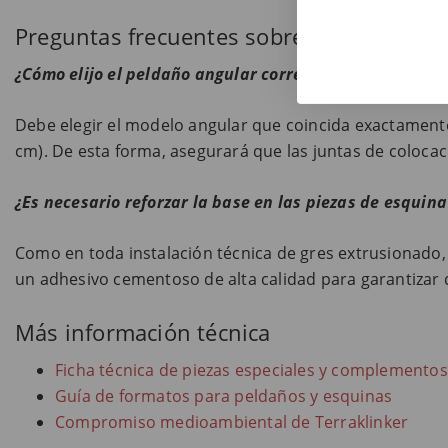
Preguntas frecuentes sobre escaleras an
¿Cómo elijo el peldaño angular correcto para mi escale
Debe elegir el modelo angular que coincida exactamente c
cm). De esta forma, asegurará que las juntas de coloca
¿Es necesario reforzar la base en las piezas de esquina
Como en toda instalación técnica de gres extrusionado,
un adhesivo cementoso de alta calidad para garantizar
Más información técnica
Ficha técnica de piezas especiales y complementos
Guía de formatos para peldaños y esquinas
Compromiso medioambiental de Terraklinker