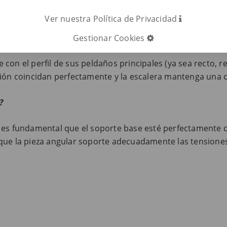
gulares
Ver nuestra Política de Privacidad
ra?
Gestionar Cookies
on el perfil de sus peldaños principales (ya sea recto, re
ción coincidan perfectamente y la escalera mantenga una 
?
 es fundamental que el soporte base esté perfectamente co
 que la pieza angular soporte adecuadamente las tensione