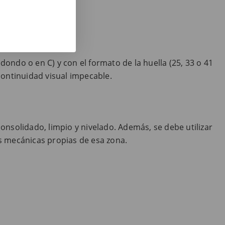
dondo o en C) y con el formato de la huella (25, 33 o 41
continuidad visual impecable.
nsolidado, limpio y nivelado. Además, se debe utilizar
s mecánicas propias de esa zona.