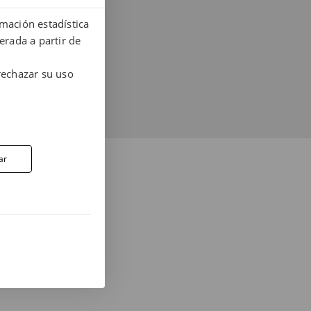
rmación estadística
erada a partir de
rechazar su uso
RA AL 937 412 970
ar
es