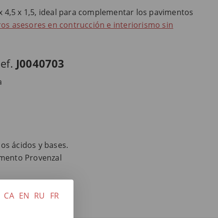
x 4,5 x 1,5, ideal para complementar los pavimentos
os asesores en contrucción e interiorismo sin
Ref.
J0040703
a
los ácidos y bases.
imento Provenzal
CA
EN
RU
FR