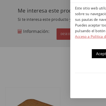
Este sitio web uti
Me interesa este producto
sobre su navegació
Si te interesa este producto y quieres más info
sus pautas de nav
Puedes aceptar to
pulsando el botón
Información:
DESEO MÁS INFORMACIÓN
Acceso a Política 
Acept
N