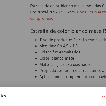
Estrella de color blanco mate, medidas 6 
Provenzal 20x20 & 25x25.
Consulta nuestr
compromiso.
Estrella de color blanco mate 
Tipo de producto: Estrella esmaltad
Medidas: 6 x 4,5 x 1,5
Colección: esmaltados
Color: blanco mate
Material: gres extrusionado
Propiedades: antihielo, resistente a 
Aplicaciones: complemento del pav
ES
kies