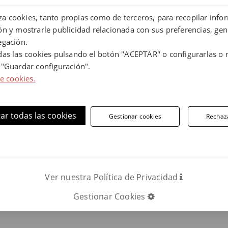
liza cookies, tanto propias como de terceros, para recopilar info
n y mostrarle publicidad relacionada con sus preferencias, gen
rmación, contáctanos.
egación.
das las cookies pulsando el botón "ACEPTAR" o configurarlas o 
 "Guardar configuración".
Teléfono:
LLAMAR AHO
de cookies.
ar todas las cookies
Gestionar cookies
Rechaz
uestras baldosas y piezas especiales de gr
Ver nuestra Política de Privacidad
Gestionar Cookies