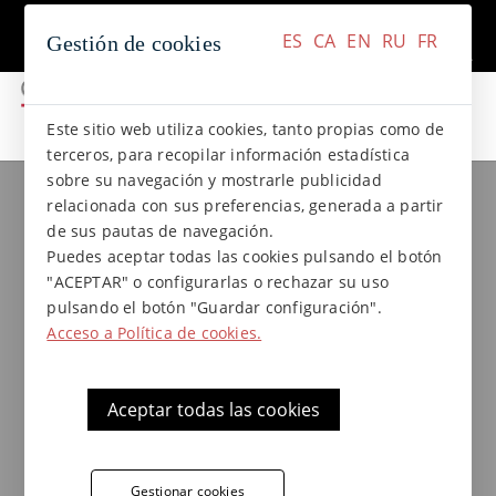
+34 937 412 970
Contacto
ES
CA
EN
RU
FR
Gestión de cookies
ES
CA
EN
RU
FR
Este sitio web utiliza cookies, tanto propias como de
terceros, para recopilar información estadística
sobre su navegación y mostrarle publicidad
Colecciones de gres
Colección NATURAL
relacionada con sus preferencias, generada a partir
Estrella de gres 6 x 4,5 x 1,5
de sus pautas de navegación.
Natural
Puedes aceptar todas las cookies pulsando el botón
"ACEPTAR" o configurarlas o rechazar su uso
pulsando el botón "Guardar configuración".
Acceso a Política de cookies.
Taco antideslizante Terraklinker - Gres de
Breda de gres extrusionado, colección
Natural, ideal para aplicaciones en
Aceptar todas las cookies
decoración de suelos exteriores.
Gestionar cookies