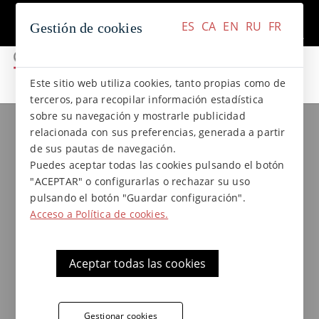
+34 937 412 970
Contacto
ES
CA
EN
RU
FR
Gestión de cookies
ES
CA
EN
RU
FR
Este sitio web utiliza cookies, tanto propias como de
terceros, para recopilar información estadística
sobre su navegación y mostrarle publicidad
Colecciones de gres
Colección ANTICA
relacionada con sus preferencias, generada a partir
Pavimento rectangular de gres
de sus pautas de navegación.
extrusionado 15x30x1,3 cm.
Puedes aceptar todas las cookies pulsando el botón
"ACEPTAR" o configurarlas o rechazar su uso
Colección Antica de
pulsando el botón "Guardar configuración".
Acceso a Política de cookies.
Terraklinker
Aceptar todas las cookies
Pavimento rústico de gres extrusionado de
la colección Antica, altamente resistente a
heladas y choques térmicos. Su superficie
Gestionar cookies