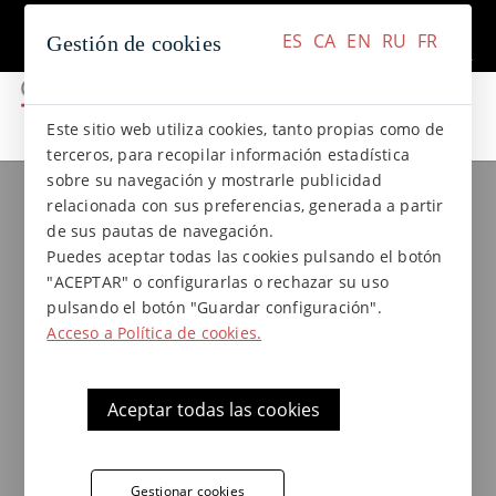
+34 937 412 970
Contacto
ES
CA
EN
RU
FR
Gestión de cookies
ES
CA
EN
RU
FR
Este sitio web utiliza cookies, tanto propias como de
terceros, para recopilar información estadística
sobre su navegación y mostrarle publicidad
Colecciones de gres
Colección NATURAL
relacionada con sus preferencias, generada a partir
Baldosa cuadrada de gres
de sus pautas de navegación.
extrusionado 33x33x1,8 cm.
Puedes aceptar todas las cookies pulsando el botón
"ACEPTAR" o configurarlas o rechazar su uso
Colección Natural de
pulsando el botón "Guardar configuración".
Acceso a Política de cookies.
Terraklinker
Aceptar todas las cookies
Pavimento exterior de gres extrusionado de
la colección Natural, altamente resistente a
heladas y choques térmicos. Su acabado
Gestionar cookies