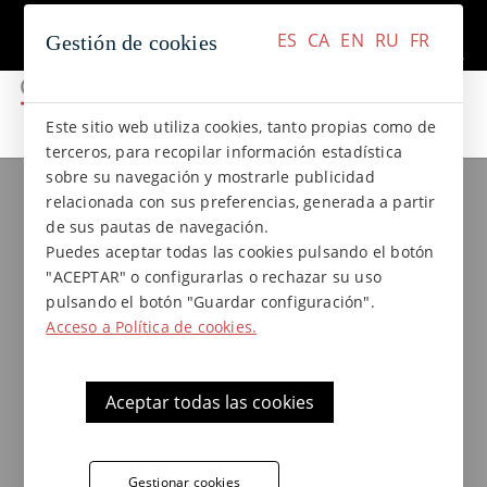
+34 937 412 970
Contacto
ES
CA
EN
RU
FR
Gestión de cookies
ES
CA
EN
RU
FR
Este sitio web utiliza cookies, tanto propias como de
terceros, para recopilar información estadística
sobre su navegación y mostrarle publicidad
Colecciones de gres
Colección NATURAL
relacionada con sus preferencias, generada a partir
Perfil exterior de gres Natural -
de sus pautas de navegación.
25 x 3 x 1,2
Puedes aceptar todas las cookies pulsando el botón
"ACEPTAR" o configurarlas o rechazar su uso
pulsando el botón "Guardar configuración".
Acceso a Política de cookies.
Perfil exterior antihielo Terraklinker - Gres
de Breda de gres extrusionado colección
Natural, ideal para aplicaciones en
Aceptar todas las cookies
revestimientos
Gestionar cookies