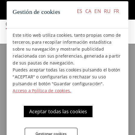
+34 937 412 970
Contacto
ES
CA
EN
RU
FR
Gestión de cookies
ES
CA
EN
RU
FR
Este sitio web utiliza cookies, tanto propias como de
terceros, para recopilar información estadística
sobre su navegación y mostrarle publicidad
Colecciones de gres
Colección NATURAL
relacionada con sus preferencias, generada a partir
Plaqueta angular de gres
de sus pautas de navegación.
Natural - 24 x 11 x 5,2 x 1,4
Puedes aceptar todas las cookies pulsando el botón
"ACEPTAR" o configurarlas o rechazar su uso
pulsando el botón "Guardar configuración".
Acceso a Política de cookies.
Plaqueta angular antihielo Terraklinker -
Gres de Breda de gres extrusionado
colección Natural, ideal para aplicaciones en
Aceptar todas las cookies
revestimientos, murales...
Gestionar cookies