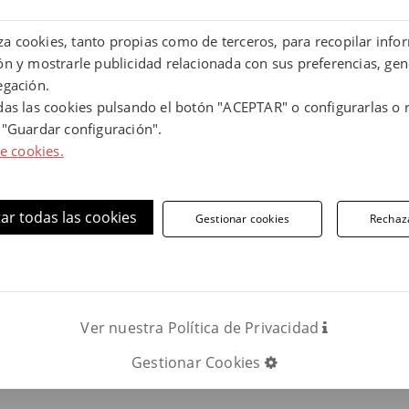
liza cookies, tanto propias como de terceros, para recopilar info
n y mostrarle publicidad relacionada con sus preferencias, gen
rmación, contáctanos.
egación.
das las cookies pulsando el botón "ACEPTAR" o configurarlas o 
Teléfono:
 "Guardar configuración".
LLAMAR AHO
de cookies.
ar todas las cookies
Gestionar cookies
Rechaz
uestras baldosas y piezas especiales de gr
Ver nuestra Política de Privacidad
Gestionar Cookies