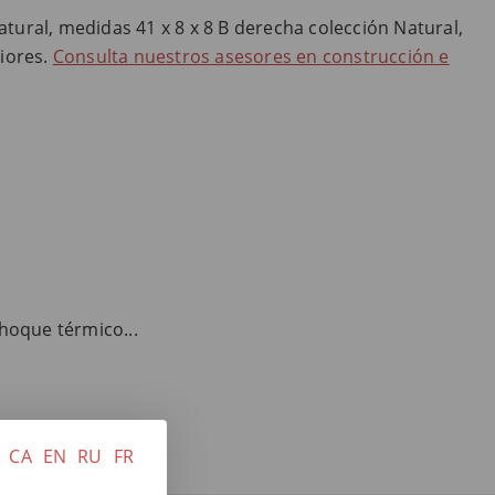
tural, medidas 41 x 8 x 8 B derecha colección Natural,
riores.
Consulta nuestros asesores en construcción e
choque térmico...
CA
EN
RU
FR