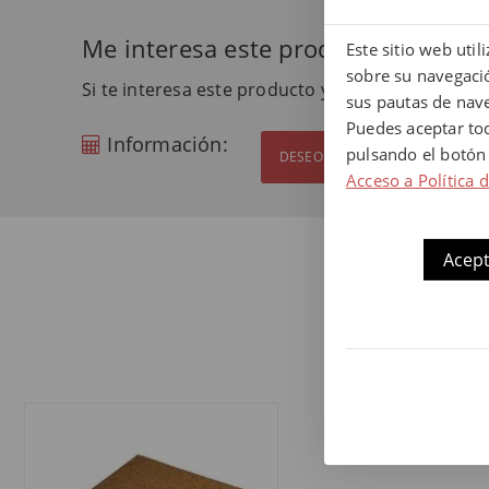
Me interesa este producto
Este sitio web uti
sobre su navegació
Si te interesa este producto y quieres más info
sus pautas de nav
Puedes aceptar to
Información:
pulsando el botón
DESEO MÁS INFORMACIÓN
Acceso a Política 
Acept
N