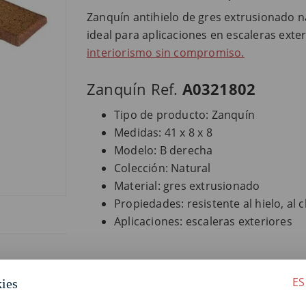
Zanquín antihielo de gres extrusionado na
ideal para aplicaciones en escaleras exte
interiorismo sin compromiso.
Zanquín Ref.
A0321802
Tipo de producto: Zanquín
Medidas: 41 x 8 x 8
Modelo: B derecha
Colección: Natural
Material: gres extrusionado
Propiedades: resistente al hielo, al 
Aplicaciones: escaleras exteriores
ES
kies