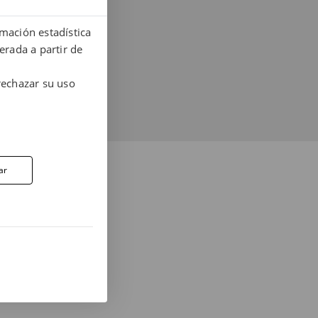
rmación estadística
erada a partir de
rechazar su uso
RA AL 937 412 970
ar
es