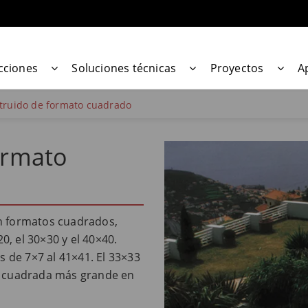
cciones
Soluciones técnicas
Proyectos
A
xtruido de formato cuadrado
ormato
en formatos cuadrados,
, el 30×30 y el 40×40.
 de 7×7 al 41×41. El 33×33
sa cuadrada más grande en