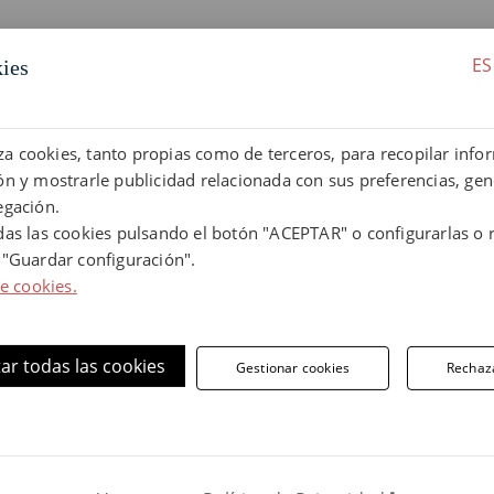
ES
kies
uestras baldosas y piezas especiales de gr
liza cookies, tanto propias como de terceros, para recopilar info
n y mostrarle publicidad relacionada con sus preferencias, gen
egación.
das las cookies pulsando el botón "ACEPTAR" o configurarlas o 
 "Guardar configuración".
de cookies.
ar todas las cookies
Gestionar cookies
Rechaz
gres
Pavimento exterior de
Pavim
 x 1,3
gres extrusionado
gre
41x41x2,3 cm. Colección
33x33x
Basalto de Terraklinker
Basal