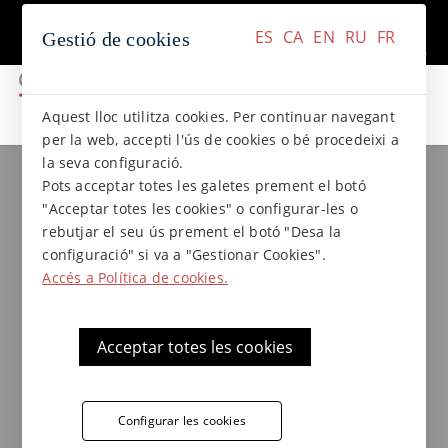
+34 937 412 970
Contacte
ES
CA
EN
RU
FR
Gestió de cookies
ES
CA
EN
RU
FR
Aquest lloc utilitza cookies. Per continuar navegant
per la web, accepti l'ús de cookies o bé procedeixi a
la seva configuració.
Col.leccions de gres
Col.lecció NATURAL
Pots acceptar totes les galetes prement el botó
Vora de piscina Mediterrani
"Acceptar totes les cookies" o configurar-les o
(cantonada interior) de gres
rebutjar el seu ús prement el botó "Desa la
configuració" si va a "Gestionar Cookies".
extrusionat 41x33x3,5 cm.
Accés a Política de cookies.
Col·lecció Natural de
Terraklinker
Acceptar totes les cookies
Cantonada interior per a vora de piscina de
Configurar les cookies
gres extrusionat natural, antilliscant classe