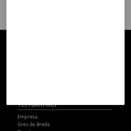
Productes relacionats amb la vora de
piscina de la col·lecció Natural
Informació Terraklinker
Informació sobre gres extrusionat
natural
Compromís medioambiental
Informació tècnica
Terraklinker
Empresa
Gres de Breda