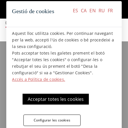
+34 937 412 970
Contacte
ES
CA
EN
RU
FR
Gestió de cookies
ES
CA
EN
RU
FR
Aquest lloc utilitza cookies. Per continuar navegant
per la web, accepti l'ús de cookies o bé procedeixi a
la seva configuració.
Pots acceptar totes les galetes prement el botó
Actualitat
Informació tècnica
"Acceptar totes les cookies" o configurar-les o
Informació tècnica
rebutjar el seu ús prement el botó "Desa la
configuració" si va a "Gestionar Cookies".
Accés a Política de cookies.
Acceptar totes les cookies
Instruccions per a la colocació del
gres natural
Els estris necessaris per a la col·locació del
Configurar les cookies
gres natural són la galleda d’aigua, llana