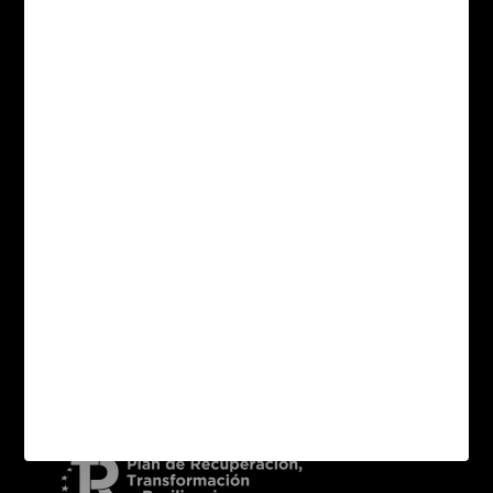
Gres de Breda
Descàrregues
Coleccions
Aplicacions
Formats
Sitemap categories
Contacte
Compradors
Distribuïdors
Actualitat