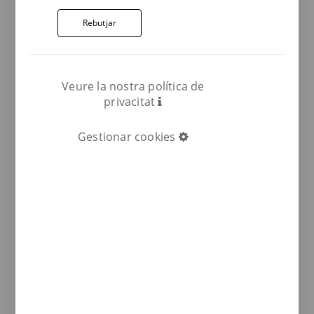
dentada, llana de goma, esponja gran, ...
Rebutjar
Recomanacions per a la neteja i el
manteniment del gres natural
Veure la nostra política de
És imprescindible efectuar una neteja abans
privacitat
que les restes de morter s’assequin
totalment sobre les rajoles.
Gestionar cookies
Col·locació anti-gel del gres natural
Els paviments Terraklinker resisteixen als
canvis tèrmics i a les temperatures per sota
dels -40ºC (compleixen amb les normes ...
Instruccions per a la col·locació de
graons de gres natural