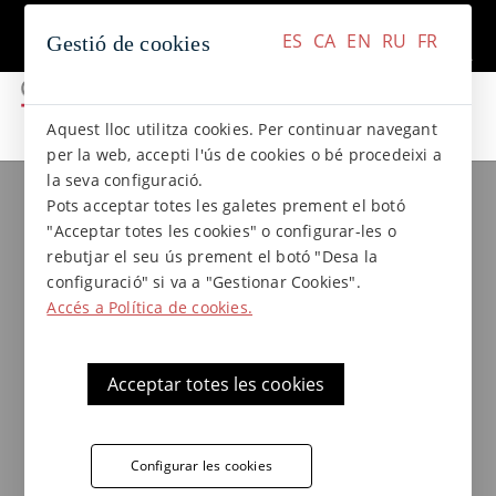
+34 937 412 970
Contacte
ES
CA
EN
RU
FR
Gestió de cookies
ES
CA
EN
RU
FR
Aquest lloc utilitza cookies. Per continuar navegant
per la web, accepti l'ús de cookies o bé procedeixi a
la seva configuració.
Col.leccions de gres
Col·lecció BASALTO
Pots acceptar totes les galetes prement el botó
Rajola de gres extrusionat
"Acceptar totes les cookies" o configurar-les o
Basalto - 20 x 20 x 1,5
rebutjar el seu ús prement el botó "Desa la
configuració" si va a "Gestionar Cookies".
Accés a Política de cookies.
Paviment exterior antilliscant classe 3 de
Terraklinker - Gres de Breda, gres rústic de
Acceptar totes les cookies
la col·lecció Basalto, ideal per a aplicacions
en espais exteriors, terrasses, piscines...
Configurar les cookies