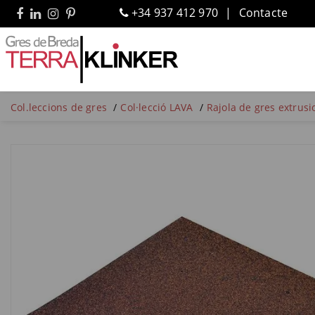
+34 937 412 970
Contacte
Col.leccions de gres
Col·lecció LAVA
Rajola de gres extrusio