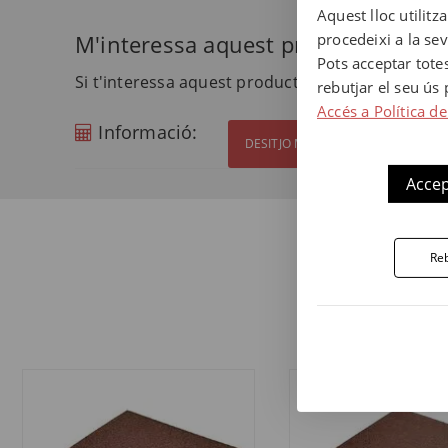
Aquest lloc utilitz
procedeixi a la se
M'interessa aquest producte
Pots acceptar tote
Si t'interessa aquest producte i vols més inform
rebutjar el seu ús
Accés a Política de
Informació:
DESITJO MÉS INFORMACIÓ
Accep
Reb