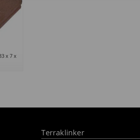
33 x 7 x
Terraklinker