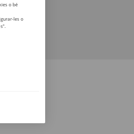
kies o bé
igurar-les o
s".
AL 937 412 970
s