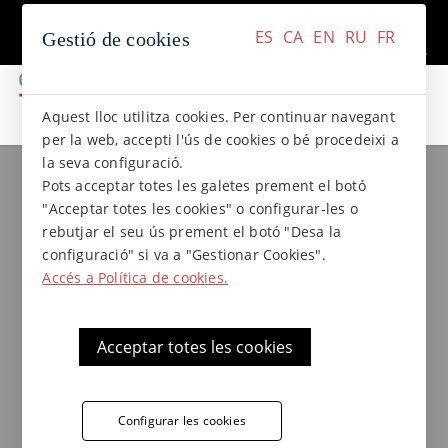
+34 937 412 970
Contacte
ES
CA
EN
RU
FR
Gestió de cookies
ES
CA
EN
RU
FR
Aquest lloc utilitza cookies. Per continuar navegant
per la web, accepti l'ús de cookies o bé procedeixi a
la seva configuració.
Pots acceptar totes les galetes prement el botó
Rajola de gres extrusionat
"Acceptar totes les cookies" o configurar-les o
Basalto - 41 x 41 x 2,3
rebutjar el seu ús prement el botó "Desa la
configuració" si va a "Gestionar Cookies".
Accés a Política de cookies.
Rajola d´exterior antilliscant classe 3 de
Terraklinker - Gres de Breda, gres rústic de
Acceptar totes les cookies
la col·lecció Basalto, ideal per a aplicacions
en espais exteriors, terrasses, piscines...
Configurar les cookies