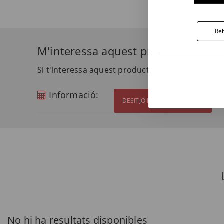
Reb
M'interessa aquest producte
Si t'interessa aquest producte i vols més inform
Informació:
DESITJO MÉS INFORMACIÓ
No hi ha resultats disponibles