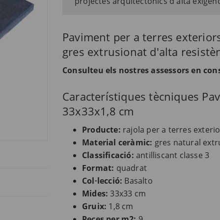
projectes arquitectònics d'alta exigènc
Paviment per a terres exterior
gres extrusionat d'alta resistè
Consulteu els nostres assessors en con
Característiques tècniques Pa
33x33x1,8 cm
Producte:
rajola per a terres exteri
Material ceràmic:
gres natural extr
Classificació:
antilliscant classe 3
Format:
quadrat
Col·lecció:
Basalto
Mides:
33x33 cm
Gruix:
1,8 cm
Peces per m2:
9