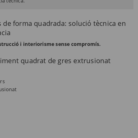
ia tècnica.
s de forma quadrada: solució tècnica en
ncia
strucció i interiorisme sense compromís.
viment quadrat de gres extrusionat
ors
usionat