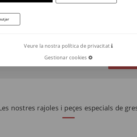
respecta l'entorn. (
sostenibilitat Ter
utjar
ació, contacta'ns.
Veure la nostra política de privacitat
Gestionar cookies
Telèfon:
TRUCAR ARA 
Les nostres rajoles i peçes especials de gre