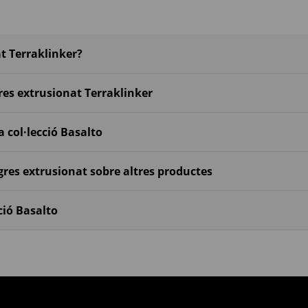
at Terraklinker?
res extrusionat Terraklinker
 col·lecció Basalto
res extrusionat sobre altres productes
ció Basalto