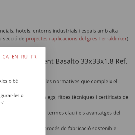
cials, hotels, entorns industrials i espais amb alta
ra secció de
projectes i aplicacions del gres Terraklinker
)
CA
EN
RU
FR
a amb el Paviment Basalto 33x33x1,8 Ref.
kies o bé
nstal·lació, neteja i les normatives que compleix el
igurar-les o
cediu a tots els catàlegs, fitxes tècniques i certificats de
s".
mprengueu tots els termes clau i els avantatges del
glossari
)
riu com el nostre procés de fabricació sostenible