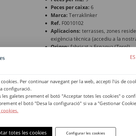
Peces per caixa:
6
Marca:
Terraklinker
Ref.
F0010102
Aplicacions:
terrasses, zones residen
exigència tècnica (accediu a la nost
Origen:
fabricat a Espanya (Terol)
ES
es
Informació tècnica relacionad
F0010102
a cookies. Per continuar navegant per la web, accepti l'ús de coo
Informació tècnica:
trobeu guies d'i
va configuració.
nostre gres. (
veure guies tècniques
)
s les galetes prement el botó "Acceptar totes les cookies" o conf
Descàrregues de documentació:
ac
 prement el botó "Desa la configuració" si va a "Gestionar Cookie
Terraklinker. (
anar a descàrregues
)
 cookies.
Glossari sobre gres extrusionat:
co
gres extrusionat natural. (
consultar 
Compromís mediambiental:
descob
tar totes les cookies
Configurar les cookies