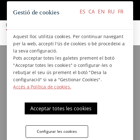
+34 937 412 970
Contacte
ES
CA
EN
RU
FR
Gestió de cookies
ES
CA
EN
RU
FR
Aquest lloc utilitza cookies. Per continuar navegant
per la web, accepti l'ús de cookies o bé procedeixi a
la seva configuració.
Col.leccions de gres
Col·lecció LAVA
Pots acceptar totes les galetes prement el botó
Plaqueta angular de gres Lava -
"Acceptar totes les cookies" o configurar-les o
11 x 5,2 x 1,4
rebutjar el seu ús prement el botó "Desa la
configuració" si va a "Gestionar Cookies".
Accés a Política de cookies.
Plaqueta antigel Terraklinker - Gres de
Breda de gres extrusionat col·lecció Lava,
Acceptar totes les cookies
ideal per a aplicacions en revestiments,
murals...
Configurar les cookies