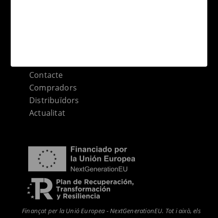
Coleccions
Aplicacions
Formats
Sitemap categories
Contacte
Compradors
Distribuïdors
Actualitat
Finançat per la Unió Europea - NextGenerationEU. Tot i això, els