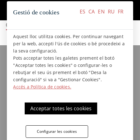
+34 937 412 970
Contacte
ES
CA
EN
RU
FR
Gestió de cookies
ES
CA
EN
RU
FR
Aquest lloc utilitza cookies. Per continuar navegant
per la web, accepti l'ús de cookies o bé procedeixi a
la seva configuració.
Col.leccions de gres
Col·lecció BASALTO
Pots acceptar totes les galetes prement el botó
Trencaaigües de gres Basalto -
"Acceptar totes les cookies" o configurar-les o
33 x 30 x 3,5 x 1,5
rebutjar el seu ús prement el botó "Desa la
configuració" si va a "Gestionar Cookies".
Accés a Política de cookies.
Trencaaigües antigel de gres extrusionat
Terraklinker - Gres de Breda, col·lecció
Acceptar totes les cookies
Basalto, ideal per a aplicacions en finestres i
balcons.
Configurar les cookies